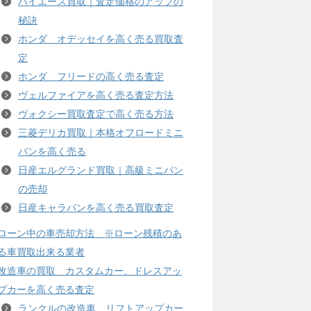
ハイエース買取｜査定価格のアップの
秘訣
ホンダ オデッセイを高く売る買取査
定
ホンダ フリードの高く売る査定
ヴェルファイアを高く売る査定方法
ヴォクシー買取査定で高く売る方法
三菱デリカ買取｜本格オフロードミニ
バンを高く売る
日産エルグランド買取｜高級ミニバン
の売却
日産キャラバンを高く売る買取査定
ローン中の車売却方法 ※ローン残積のあ
る車買取出来る業者
改造車の買取 カスタムカー、ドレスアッ
プカーを高く売る査定
ランクルの改造車、リフトアップカー