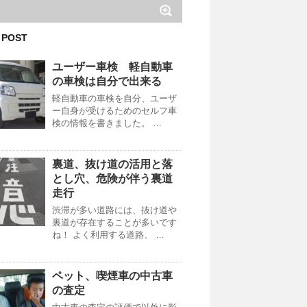
 POST
ユーザー車検 軽自動車
の車検は自分で出来る
軽自動車の車検を自分、ユーザ
ー自身が受けるためのセルフ車
検の情報を書きました。 …
裏道、抜け道の活用と落
とし穴、危険が伴う裏道
走行
渋滞が多い道路には、抜け道や
裏道が存在することが多いです
ね！ よく利用する道路、 …
ペット、喫煙車の中古車
の査定