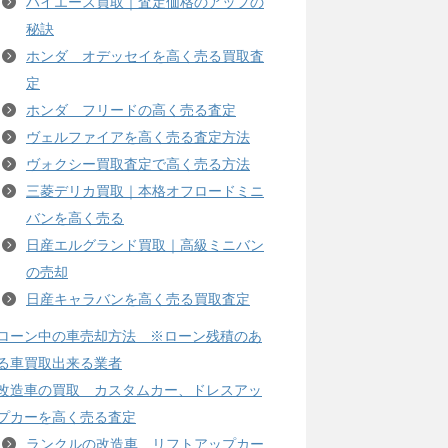
ハイエース買取｜査定価格のアップの
秘訣
ホンダ オデッセイを高く売る買取査
定
ホンダ フリードの高く売る査定
ヴェルファイアを高く売る査定方法
ヴォクシー買取査定で高く売る方法
三菱デリカ買取｜本格オフロードミニ
バンを高く売る
日産エルグランド買取｜高級ミニバン
の売却
日産キャラバンを高く売る買取査定
ローン中の車売却方法 ※ローン残積のあ
る車買取出来る業者
改造車の買取 カスタムカー、ドレスアッ
プカーを高く売る査定
ランクルの改造車、リフトアップカー