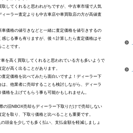
買取してくれると思われがちですが、中古車市場で人気
ディーラー査定よりも中古車店や車買取店の方が高値査
新車価格の値引きなどと一緒に査定価格を値引きするの
く感じる事も有りますが、後々計算したら査定価格はそ
ることです。
古車を高く買取してくれると思われている方も多いようで
査定が高く出ることがあります。
の査定価格を比べてみたら面白いですよ！ディーラー下
合は、他業者に売却することも検討しながら、ディーラ
り価格を上げてもらう事も可能かもしれません。
の際の旧NBOX売却もディーラー下取りだけで売却しない
査定を取り、下取り価格と比べることも重要です。
入の頭金を少しでも多く払い、支払金額を軽減しましょ