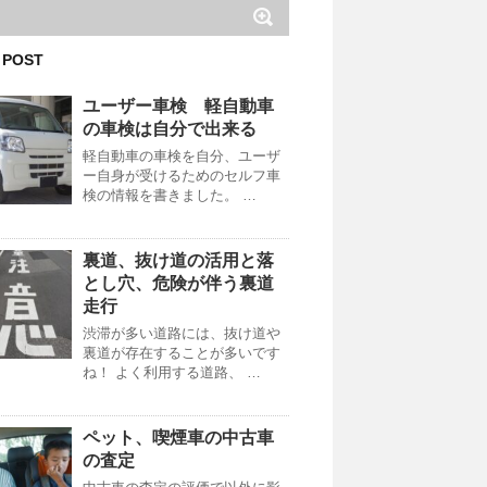
 POST
ユーザー車検 軽自動車
の車検は自分で出来る
軽自動車の車検を自分、ユーザ
ー自身が受けるためのセルフ車
検の情報を書きました。 …
裏道、抜け道の活用と落
とし穴、危険が伴う裏道
走行
渋滞が多い道路には、抜け道や
裏道が存在することが多いです
ね！ よく利用する道路、 …
ペット、喫煙車の中古車
の査定