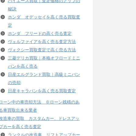
ハイエース買取｜査定価格のアップの
秘訣
ホンダ オデッセイを高く売る買取査
定
ホンダ フリードの高く売る査定
ヴェルファイアを高く売る査定方法
ヴォクシー買取査定で高く売る方法
三菱デリカ買取｜本格オフロードミニ
バンを高く売る
日産エルグランド買取｜高級ミニバン
の売却
日産キャラバンを高く売る買取査定
ローン中の車売却方法 ※ローン残積のあ
る車買取出来る業者
改造車の買取 カスタムカー、ドレスアッ
プカーを高く売る査定
ランクルの改造車、リフトアップカー