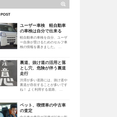
 POST
ユーザー車検 軽自動車
の車検は自分で出来る
軽自動車の車検を自分、ユーザ
ー自身が受けるためのセルフ車
検の情報を書きました。 …
裏道、抜け道の活用と落
とし穴、危険が伴う裏道
走行
渋滞が多い道路には、抜け道や
裏道が存在することが多いです
ね！ よく利用する道路、 …
ペット、喫煙車の中古車
の査定