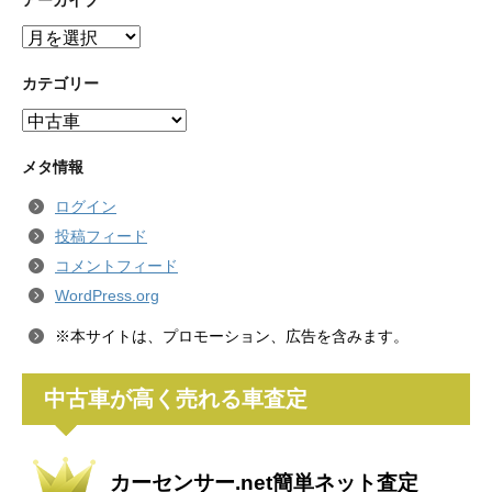
アーカイブ
ア
ー
カ
カテゴリー
イ
カ
ブ
テ
ゴ
メタ情報
リ
ログイン
ー
投稿フィード
コメントフィード
WordPress.org
※本サイトは、プロモーション、広告を含みます。
中古車が高く売れる車査定
カーセンサー.net簡単ネット査定