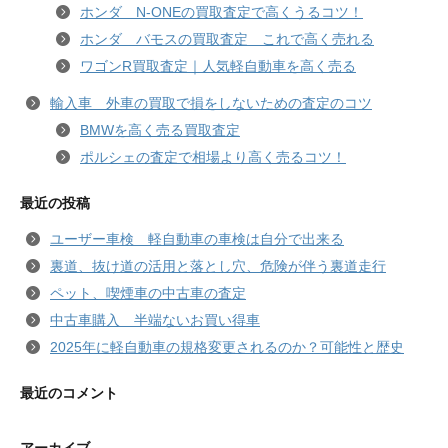
ホンダ N-ONEの買取査定で高くうるコツ！
ホンダ バモスの買取査定 これで高く売れる
ワゴンR買取査定｜人気軽自動車を高く売る
輸入車 外車の買取で損をしないための査定のコツ
BMWを高く売る買取査定
ポルシェの査定で相場より高く売るコツ！
最近の投稿
ユーザー車検 軽自動車の車検は自分で出来る
裏道、抜け道の活用と落とし穴、危険が伴う裏道走行
ペット、喫煙車の中古車の査定
中古車購入 半端ないお買い得車
2025年に軽自動車の規格変更されるのか？可能性と歴史
最近のコメント