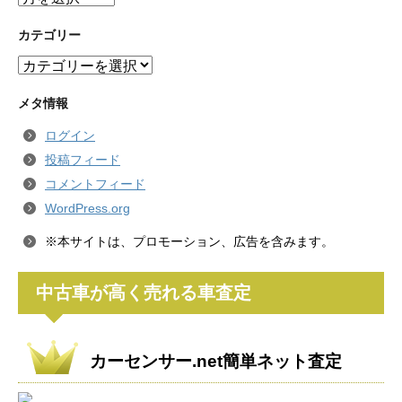
ー
カ
カテゴリー
イ
カ
ブ
テ
ゴ
メタ情報
リ
ログイン
ー
投稿フィード
コメントフィード
WordPress.org
※本サイトは、プロモーション、広告を含みます。
中古車が高く売れる車査定
カーセンサー.net簡単ネット査定