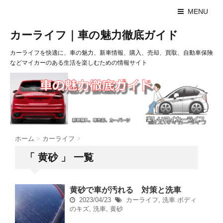
MENU
カーライフ｜車の魅力徹底ガイド
カーライフを快適に、車の魅力、新車情報、購入、売却、買取、自動車保険
などマイカーのある生活を楽しむための情報サイト
ホーム
>
カーライフ
>
「 黄砂 」 一覧
黄砂で車が汚れる 対策と洗車
2023/04/23
カーライフ
,
洗車
ボディ
のキズ
,
洗車
,
黄砂