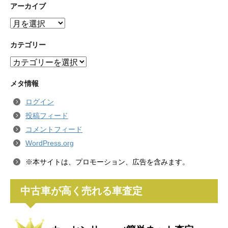
アーカイブ
ア
ー
カ
カテゴリー
イ
カ
ブ
テ
ゴ
メタ情報
リ
ログイン
ー
投稿フィード
コメントフィード
WordPress.org
※本サイトは、プロモーション、広告を含みます。
中古車が高く売れる車査定