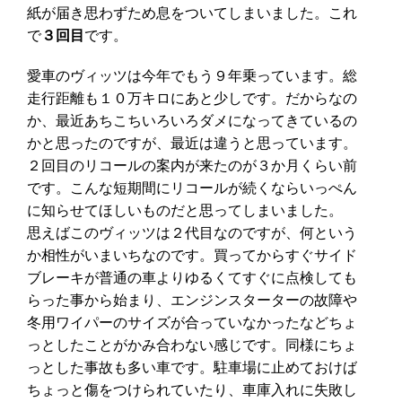
紙が届き思わずため息をついてしまいました。これ
で
３回目
です。
愛車のヴィッツは今年でもう９年乗っています。総
走行距離も１０万キロにあと少しです。だからなの
か、最近あちこちいろいろダメになってきているの
かと思ったのですが、最近は違うと思っています。
２回目のリコールの案内が来たのが３か月くらい前
です。こんな短期間にリコールが続くならいっぺん
に知らせてほしいものだと思ってしまいました。
思えばこのヴィッツは２代目なのですが、何という
か相性がいまいちなのです。買ってからすぐサイド
ブレーキが普通の車よりゆるくてすぐに点検しても
らった事から始まり、エンジンスターターの故障や
冬用ワイパーのサイズが合っていなかったなどちょ
っとしたことがかみ合わない感じです。同様にちょ
っとした事故も多い車です。駐車場に止めておけば
ちょっと傷をつけられていたり、車庫入れに失敗し