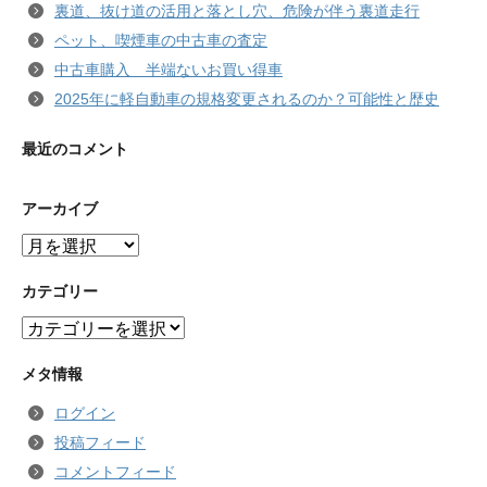
裏道、抜け道の活用と落とし穴、危険が伴う裏道走行
ペット、喫煙車の中古車の査定
中古車購入 半端ないお買い得車
2025年に軽自動車の規格変更されるのか？可能性と歴史
最近のコメント
アーカイブ
ア
ー
カ
カテゴリー
イ
カ
ブ
テ
ゴ
メタ情報
リ
ログイン
ー
投稿フィード
コメントフィード