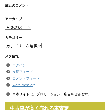
最近のコメント
アーカイブ
ア
ー
カ
カテゴリー
イ
カ
ブ
テ
ゴ
メタ情報
リ
ログイン
ー
投稿フィード
コメントフィード
WordPress.org
※本サイトは、プロモーション、広告を含みます。
中古車が高く売れる車査定