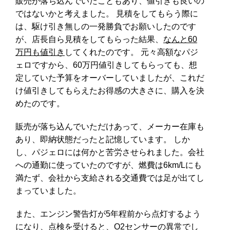
販売が落ち込んでいたこともあり、値引きも良いの
ではないかと考えました。 見積をしてもらう際に
は、駆け引き無しの一発勝負でお願いしたのです
が、店長自ら見積をしてもらった結果、
なんと60
万円も値引き
してくれたのです。 元々高額なパジ
ェロですから、60万円値引きしてもらっても、想
定していた予算をオーバーしていましたが、これだ
け値引きしてもらえたお得感の大きさに、購入を決
めたのです。
販売が落ち込んでいただけあって、メーカー在庫も
あり、即納状態だったと記憶しています。 しか
し、パジェロには何かと苦労させられました。会社
への通勤に使っていたのですが、燃費は6km/Lにも
満たず、会社から支給される交通費では足が出てし
まっていました。
また、エンジン警告灯が5年程前から点灯するよう
になり、点検を受けると、O2センサーの異常でし