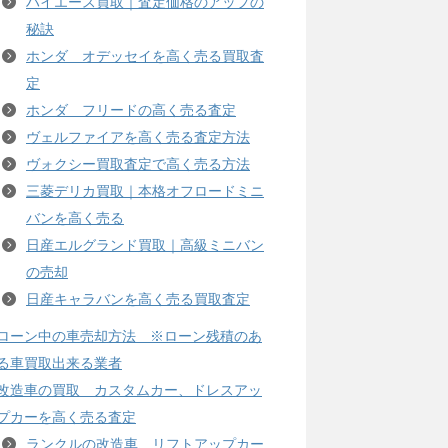
ハイエース買取｜査定価格のアップの
秘訣
ホンダ オデッセイを高く売る買取査
定
ホンダ フリードの高く売る査定
ヴェルファイアを高く売る査定方法
ヴォクシー買取査定で高く売る方法
三菱デリカ買取｜本格オフロードミニ
バンを高く売る
日産エルグランド買取｜高級ミニバン
の売却
日産キャラバンを高く売る買取査定
ローン中の車売却方法 ※ローン残積のあ
る車買取出来る業者
改造車の買取 カスタムカー、ドレスアッ
プカーを高く売る査定
ランクルの改造車、リフトアップカー