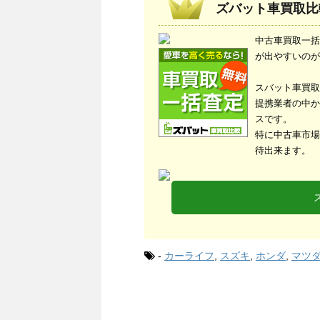
ズバット車買取比
中古車買取一括
が出やすいのが
スバット車買取
提携業者の中か
スです。
特に中古車市場
待出来ます。
-
カーライフ
,
スズキ
,
ホンダ
,
マツ