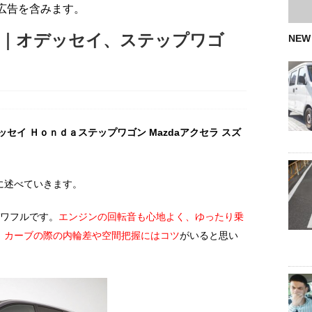
広告を含みます。
価｜オデッセイ、ステップワゴ
NEW
セイ Ｈｏｎｄａステップワゴン Mazdaアクセラ スズ
に述べていきます。
パワフルです。
エンジンの回転音も心地よく、ゆったり乗
、カーブの際の内輪差や空間把握にはコツ
がいると思い