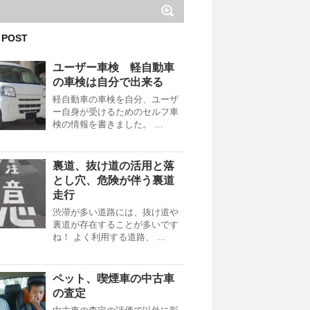
 POST
ユーザー車検 軽自動車
の車検は自分で出来る
軽自動車の車検を自分、ユーザ
ー自身が受けるためのセルフ車
検の情報を書きました。 …
裏道、抜け道の活用と落
とし穴、危険が伴う裏道
走行
渋滞が多い道路には、抜け道や
裏道が存在することが多いです
ね！ よく利用する道路、 …
ペット、喫煙車の中古車
の査定