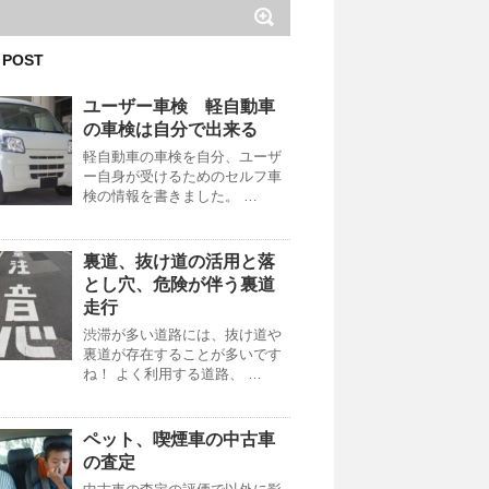
 POST
ユーザー車検 軽自動車
の車検は自分で出来る
軽自動車の車検を自分、ユーザ
ー自身が受けるためのセルフ車
検の情報を書きました。 …
裏道、抜け道の活用と落
とし穴、危険が伴う裏道
走行
渋滞が多い道路には、抜け道や
裏道が存在することが多いです
ね！ よく利用する道路、 …
ペット、喫煙車の中古車
の査定